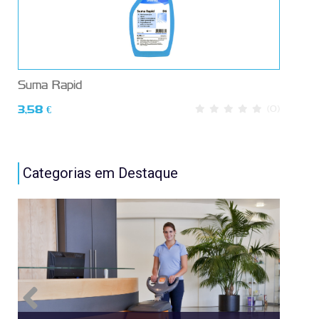
Suma Rapid
Sum
3,58 €
(0)
7,4
Categorias em Destaque