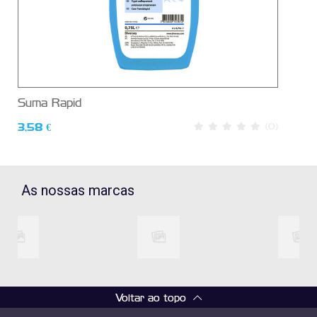
Suma Rapid
Sum
3,58 €
(0)
7,4
As nossas marcas
Voltar ao topo